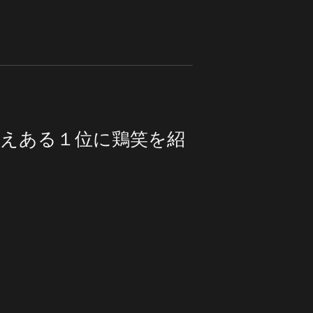
栄えある１位に鶏笑を紹